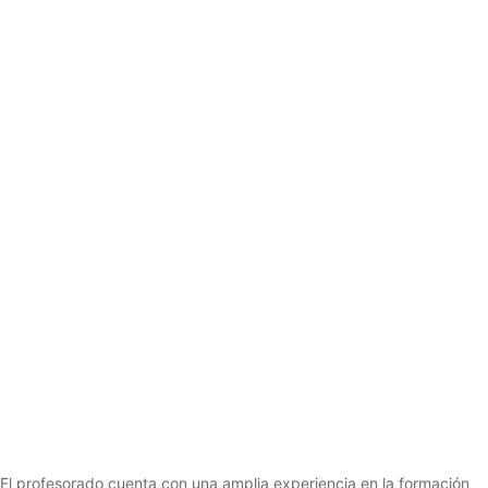
C & L ASESORES DEL
TRANSPORTE te lo pone
fácil.
Curso de capacitación
profesional de TRANSPORTE.
El profesorado cuenta con una amplia experiencia en la formación